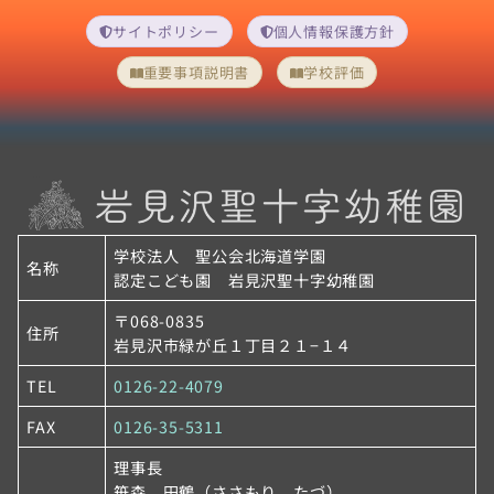
サイトポリシー
個人情報保護方針
重要事項説明書
学校評価
学校法人 聖公会北海道学園
名称
認定こども園 岩見沢聖十字幼稚園
〒068-0835
住所
岩見沢市緑が丘１丁目２１−１４
TEL
0126-22-4079
FAX
0126-35-5311
理事長
笹森 田鶴（ささもり たづ）