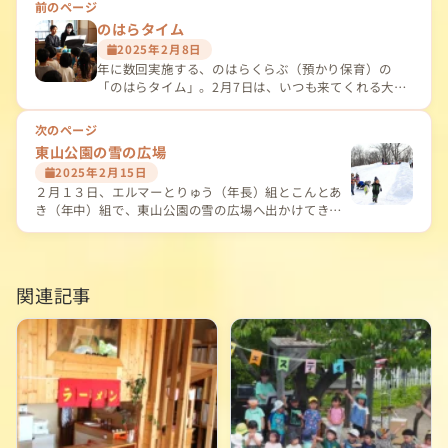
投
前のページ
のはらタイム
稿
2025年2月8日
ナ
年に数回実施する、のはらくらぶ（預かり保育）の
「のはらタイム」。2月7日は、いつも来てくれる大
ビ
学…
次のページ
ゲ
東山公園の雪の広場
ー
2025年2月15日
２月１３日、エルマーとりゅう（年長）組とこんとあ
シ
き（年中）組で、東山公園の雪の広場へ出かけてき
ま…
ョ
ン
関連記事