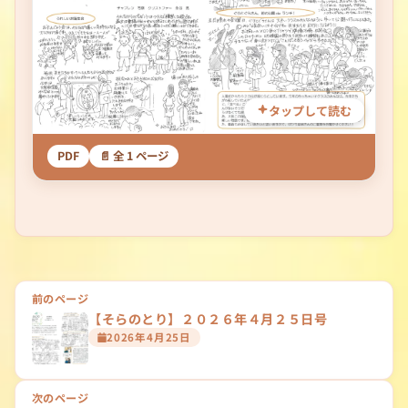
タップして読む
PDF
📄 全 1 ページ
投
前のページ
【そらのとり】２０２６年４月２５日号
稿
2026年4月25日
ナ
ビ
次のページ