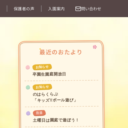
問い合わせ
保護者の声
入園案内
最近のおたより
お知らせ
卒園生園庭開放日
お知らせ
のはらくらぶ
「キッズTボール遊び」
注目
土曜日は園庭で遊ぼう！