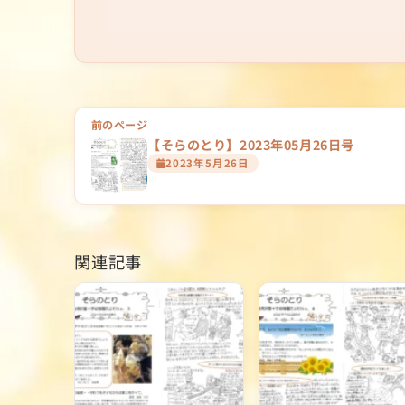
投
前のページ
【そらのとり】2023年05月26日号
稿
2023年5月26日
ナ
ビ
ゲ
関連記事
ー
シ
ョ
ン