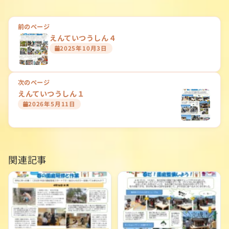
投
前のページ
えんていつうしん４
稿
2025年10月3日
ナ
ビ
次のページ
ゲ
えんていつうしん１
2026年5月11日
ー
シ
ョ
関連記事
ン