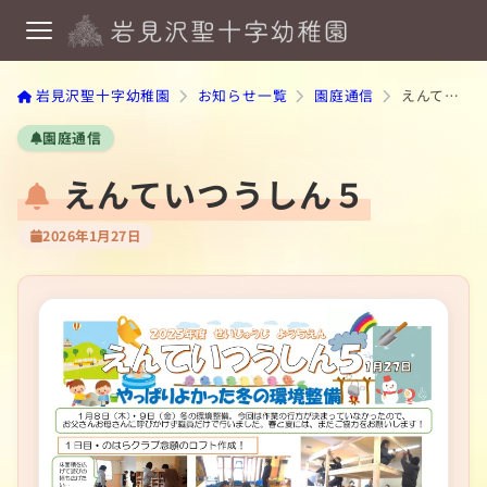
岩見沢聖十字幼稚園
お知らせ一覧
園庭通信
えんていつうしん５
園庭通信
えんていつうしん５
2026年1月27日