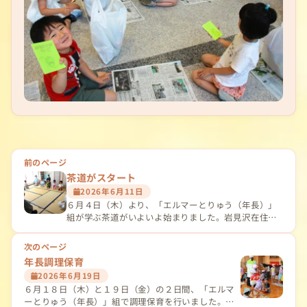
投
前のページ
茶道がスタート
稿
2026年6月11日
ナ
６月４日（木）より、「エルマーとりゅう（年長）」
組が学ぶ茶道がいよいよ始まりました。岩見沢在住
ビ
の…
次のページ
ゲ
年長調理保育
ー
2026年6月19日
６月１８日（木）と１９日（金）の２日間、「エルマ
シ
ーとりゅう（年長）」組で調理保育を行いました。